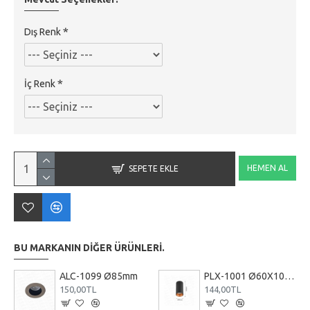
Dış Renk
İç Renk
HEMEN AL
SEPETE EKLE
BU MARKANIN DIĞER ÜRÜNLERI.
ALC-1099 Ø85mm
PLX-1001 Ø60X100mm
150,00TL
144,00TL