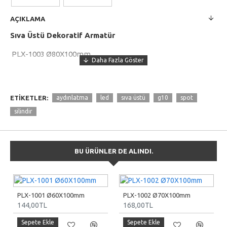
AÇIKLAMA
Sıva Üstü Dekoratif Armatür
PLX-1003 Ø80X100mm
G10 Duy
110/220V
ETIKETLER:
aydınlatma
led
sıva üstü
g10
spot
IP20
silindir
Aluminyum Gövde
Elektro Statik Toz boya
BU ÜRÜNLER DE ALINDI.
PLX-1001 Ø60X100mm
PLX-1002 Ø70X100mm
144,00TL
168,00TL
Sepete Ekle
Sepete Ekle