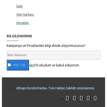
İade
Site Haritası
Hesabım
BILGILENDIRME
Kampanya ve Fırsatlardan bilgi almak istiyormusunuz?
Gizlilik İlkeleri
'ni okudum ve kabul ediyorum.
GÖNDER
Altyapı Koridormedya. Tüm Hakları Saklıdır eniyisiannesi