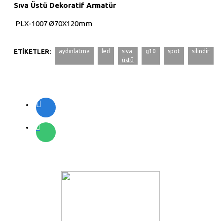
Sıva Üstü Dekoratif Armatür
PLX-1007 Ø70X120mm
G10 Duy
ETIKETLER:
aydınlatma
led
sıva
g10
spot
silindir
110/220V
üstü
IP20
Aluminyum Gövde
Elektro Statik Toz boya