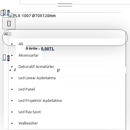
0
All
All
0 ürün - 0,00TL
Aksesuarlar
0
Dekoratif Armatürler
Alışveriş sepetiniz boş!
Led Linear Aydınlatma
Led Panel
Led Projektör Aydınlatma
Led Ray Spot
Wallwasher