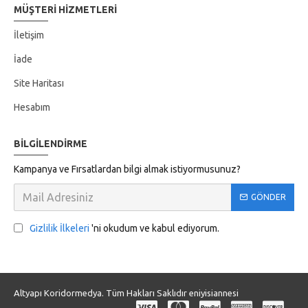
MÜŞTERI HIZMETLERI
İletişim
İade
Site Haritası
Hesabım
BILGILENDIRME
Kampanya ve Fırsatlardan bilgi almak istiyormusunuz?
GÖNDER
Gizlilik İlkeleri
'ni okudum ve kabul ediyorum.
Altyapı Koridormedya. Tüm Hakları Saklıdır eniyisiannesi