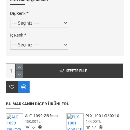
Dış Renk
İç Renk
SEPETE EKLE
BU MARKANIN DIĞER ÜRÜNLERI.
ALC-1099 Ø85mm
PLX-1001 Ø60X100mm
150,00TL
144,00TL