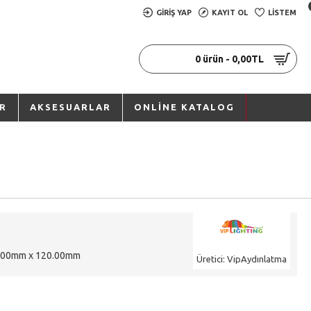
GIRIŞ YAP
KAYIT OL
LISTEM
0 ürün - 0,00TL
R
AKSESUARLAR
ONLINE KATALOG
.00mm x 120.00mm
Üretici: VipAydınlatma