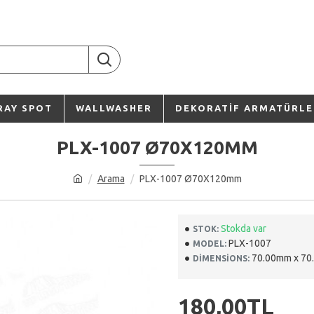
RAY SPOT
WALLWASHER
DEKORATIF ARMATÜRLE
PLX-1007 Ø70X120MM
Arama
PLX-1007 Ø70X120mm
Stokda var
STOK:
PLX-1007
MODEL:
70.00mm x 70
DIMENSIONS:
180,00TL