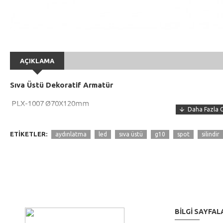
AÇIKLAMA
Sıva Üstü Dekoratif Armatür
PLX-1007 Ø70X120mm
G10 Duy
ETIKETLER:
aydınlatma
led
sıva üstü
g10
spot
silindir
110/220V
IP20
Aluminyum Gövde
Elektro Statik Toz boya
BILGI SAYFAL