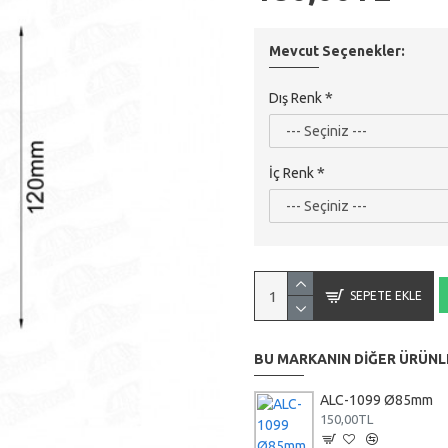
Mevcut Seçenekler:
Dış Renk
İç Renk
SEPETE EKLE
BU MARKANIN DIĞER ÜRÜNLE
ALC-1099 Ø85mm
150,00TL