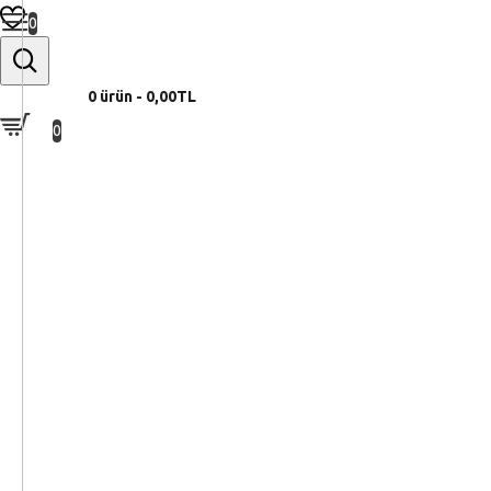
0
0 ürün - 0,00TL
0