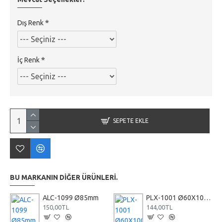
Dış Renk
İç Renk
SEPETE EKLE
BU MARKANIN DIĞER ÜRÜNLERI.
ALC-1099 Ø85mm
PLX-1001 Ø60X100mm
150,00TL
144,00TL