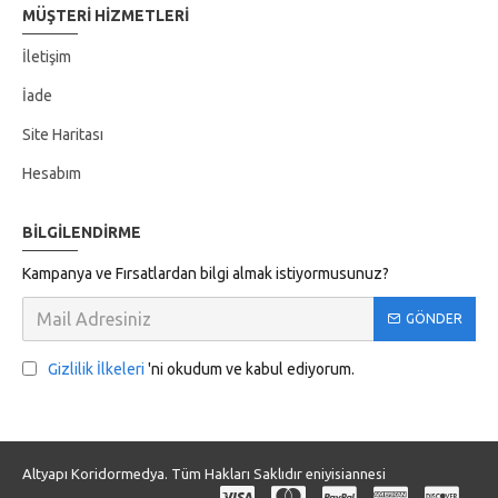
MÜŞTERI HIZMETLERI
İletişim
İade
Site Haritası
Hesabım
BILGILENDIRME
Kampanya ve Fırsatlardan bilgi almak istiyormusunuz?
GÖNDER
Gizlilik İlkeleri
'ni okudum ve kabul ediyorum.
Altyapı Koridormedya. Tüm Hakları Saklıdır eniyisiannesi